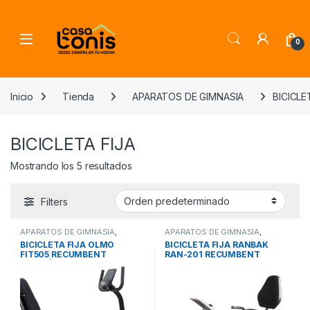
Skip to navigation
Skip to content
0
Inicio
Tienda
APARATOS DE GIMNASIA
BICICLE
BICICLETA FIJA
Mostrando los 5 resultados
Filters
APARATOS DE GIMNASIA
,
APARATOS DE GIMNASIA
,
BICICLETA FIJA
BICICLETA FIJA
BICICLETA FIJA OLMO
BICICLETA FIJA RANBAK
FIT505 RECUMBENT
RAN-201 RECUMBENT
MAGNÉTICO 110 kg 8 niveles
de esfuerzo