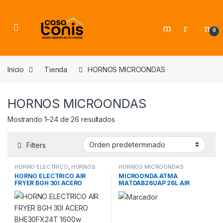
Skip to navigation
Skip to content
0
Inicio
Tienda
HORNOS MICROONDAS
HORNOS MICROONDAS
Mostrando 1–24 de 26 resultados
Filters
HORNO ELECTRICO
,
HORNOS
HORNOS MICROONDAS
MICROONDAS
HORNO ELECTRICO AIR
MICROONDA ATMA
FRYER BGH 30l ACERO
MATDAB26UAP 26L AIR
BHE30FX24T 1600w
FRYER DIGITAL NEGRO 900w
42×39.5×40.2cm