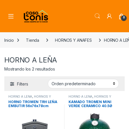
Skip to navigation
Skip to content
0
Inicio
Tienda
HORNOS Y ANAFES
HORNO A LE
HORNO A LEÑA
Mostrando los 2 resultados
Filters
HORNO A LEÑA
,
HORNOS Y
HORNO A LEÑA
,
HORNOS Y
ANAFES
ANAFES
HORNO TROMEN TRH LEÑA
KAMADO TROMEN MINI
EMBUTIR 56x76x78cm
VERDE CERAMICO 40.5Ø
30.4Ø COCCION