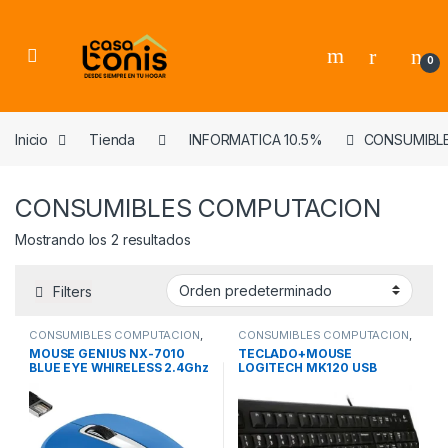
Skip to navigation
Skip to content
0
Inicio
Tienda
INFORMATICA 10.5%
CONSUMIBL
CONSUMIBLES COMPUTACION
Mostrando los 2 resultados
Filters
CONSUMIBLES COMPUTACION
,
CONSUMIBLES COMPUTACION
,
INFORMATICA 10.5%
INFORMATICA 10.5%
MOUSE GENIUS NX-7010
TECLADO+MOUSE
BLUE EYE WHIRELESS 2.4Ghz
LOGITECH MK120 USB