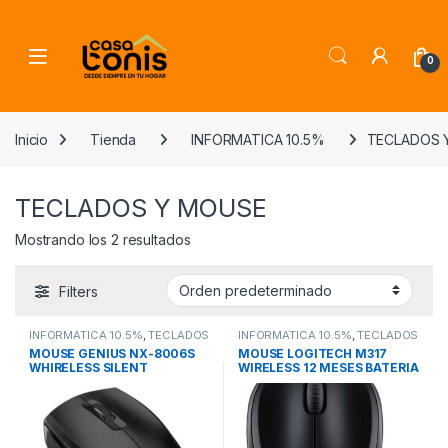
Skip to navigation
Skip to content
0
Inicio
Tienda
INFORMATICA 10.5%
TECLADOS 
TECLADOS Y MOUSE
Mostrando los 2 resultados
Filters
INFORMATICA 10.5%
,
TECLADOS
INFORMATICA 10.5%
,
TECLADOS
Y MOUSE
Y MOUSE
MOUSE GENIUS NX-8006S
MOUSE LOGITECH M317
WHIRELESS SILENT
WIRELESS 12 MESES BATERIA
MOUSE2.4Ghz BLUEEYE