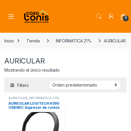
Skip to navigation
Skip to content
0
Inicio
Tienda
INFORMATICA 21%
AURICULAR
AURICULAR
Mostrando el único resultado
Filters
AURICULAR
,
INFORMATICA 21%
AURICULAR LOGITECH H390
USB MIC Supresor de ruidos
PC