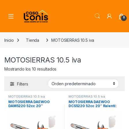
Skip to navigation
Skip to content
0
Inicio
Tienda
MOTOSIERRAS 10.5 iva
MOTOSIERRAS 10.5 iva
Mostrando los 10 resultados
Filters
MOTOSIERRAS 10.5 iva
MOTOSIERRAS 10.5 iva
MOTOSIERRA DAEWOO
MOTOSIERRA DAEWOO
DAM5220 52cc 20″
DCS5220 52cc 20″ Ralentí:
2.0KW/2.7hp
3000 +/- 200 rpm