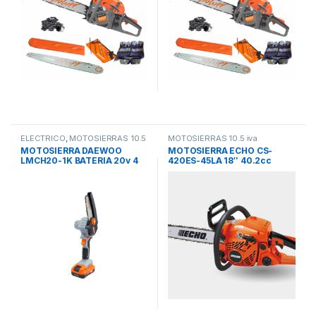
ELECTRICO
,
MOTOSIERRAS 10.5
MOTOSIERRAS 10.5 iva
iva
MOTOSIERRA DAEWOO
MOTOSIERRA ECHO CS-
LMCH20-1K BATERIA 20v 4
420ES-45LA 18″ 40.2cc
/102 mm 80-90 mm