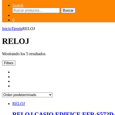
Search
Buscar
Buscar
por:
0
Inicio
Tienda
RELOJ
RELOJ
Mostrando los 5 resultados
Filters
RELOJ
RELOJ CASIO EDIFICE EFR-S57