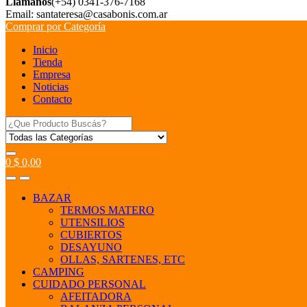
Llamanos
(+54) 0341-376-7168
Email: santateresa@casabonis.com.ar
Comprar por Categoría
Inicio
Tienda
Empresa
Noticias
Contacto
Search
for:
0
$
0,00
BAZAR
TERMOS MATERO
UTENSILIOS
CUBIERTOS
DESAYUNO
OLLAS, SARTENES, ETC
CAMPING
CUIDADO PERSONAL
AFEITADORA