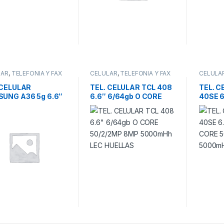
LAR
,
TELEFONIA Y FAX
CELULAR
,
TELEFONIA Y FAX
CELULA
 CELULAR
TEL. CELULAR TCL 408
TEL. C
UNG A36 5g 6.6″
6.6″ 6/64gb O CORE
40SE 
RE 2.4GHz
50/2/2MP 8MP
O COR
6GB 50/8/5mp
5000mHh LEC
5000m
p 5000mA
HUELLAS
HUELL