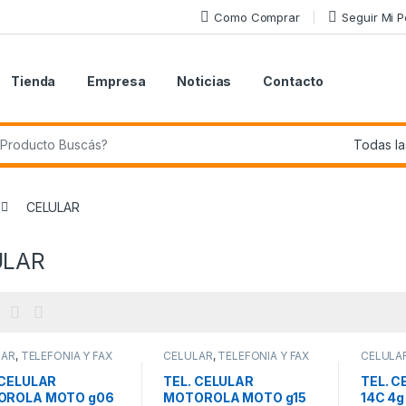
Como Comprar
Seguir Mi 
Tienda
Empresa
Noticias
Contacto
r:
CELULAR
ULAR
LAR
,
TELEFONIA Y FAX
CELULAR
,
TELEFONIA Y FAX
CELULA
 CELULAR
TEL. CELULAR
TEL. C
OROLA MOTO g06
MOTOROLA MOTO g15
14C 4g