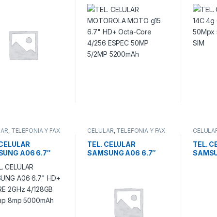
 HD+ Octa-Core
6.7″ HD+ Octa-Core
8/256
 50MP 5M
4/256 ESPEC 50MP
DUAL 
0mAh
5/2MP 5200mAh
LAR
,
TELEFONIA Y FAX
CELULAR
,
TELEFONIA Y FAX
CELULA
 CELULAR
TEL. CELULAR
TEL. C
UNG A06 6.7″
SAMSUNG A06 6.7″
SAMSU
O.CORE 2GHz
HD+ O.CORE 2GHz
6.5″F
8GB 50/2mp 8mp
4/64GB 50/2mp 8mp
4/128G
0mAh
5000mAh
13mp 