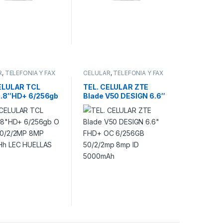
R
,
TELEFONIA Y FAX
CELULAR
,
TELEFONIA Y FAX
ELULAR TCL
TEL. CELULAR ZTE
6.8″HD+ 6/256gb
Blade V50 DESIGN 6.6″
E 50/2/2MP 8MP
FHD+ OC 6/256GB
Hh LEC
50/2/2mp 8mp ID
AS
5000mAh