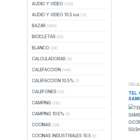
6.7″
AUDIO Y VIDEO
(130)
4/64
520
AUDIO Y VIDEO 10.5 iva
(12)
BAZAR
(284)
BICICLETAS
(25)
BLANCO
(26)
CALCULADORAS
(9)
CALEFACCION
(146)
CALEFACCION 10.5%
(1)
CELU
CALEFONES
(22)
TEL.
SAMS
CAMPING
(112)
HD+ 
4/12
CAMPING 10.5%
(1)
500
COCINAS
(36)
COCINAS INDUSTRIALES 10.5
(5)