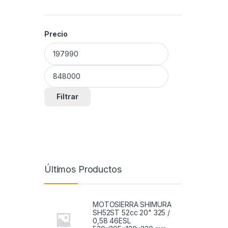
Precio
Precio mínimo
Precio máximo
Filtrar
Últimos Productos
MOTOSIERRA SHIMURA
SH52ST 52cc 20" 325 /
0,58 46ESL