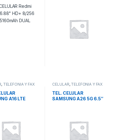
 50Mpx 5160mAh
AMOLED+ 8/256
SIM
200Mpx 6500mAh IP65
DUAL SIM
R
,
TELEFONIA Y FAX
CELULAR
,
TELEFONIA Y FAX
ELULAR
TEL. CELULAR
NG A16 LTE
SAMSUNG A26 5G 6.5″
HD+S.AMOLED
S.AMOLED O.CORE
B 50/5/2mp
2.4GHz 8/256GB
5000m
50/8/2mp 5000mAh