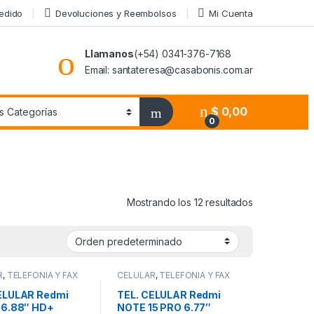
Pedido
Devoluciones y Reembolsos
Mi Cuenta
Llamanos
(+54) 0341-376-7168
Email: santateresa@casabonis.com.ar
$
0,00
0
Mostrando los 12 resultados
R
,
TELEFONIA Y FAX
CELULAR
,
TELEFONIA Y FAX
ELULAR Redmi
TEL. CELULAR Redmi
 6.88″ HD+
NOTE 15 PRO 6.77″