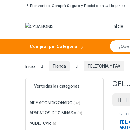
Skip to navigation
Skip to content
Bienvenido. Comprá Seguro y Recibílo en tu Hogar >>
Inicio
Search fo
Comprar por Categoría
Inicio
Tienda
TELEFONIA Y FAX
CEL
Ver todas las categorías
AIRE ACONDICIONADO
(32)
APARATOS DE GIMNASIA
(9)
CELU
TEL.
AUDIO CAR
(5)
MOT