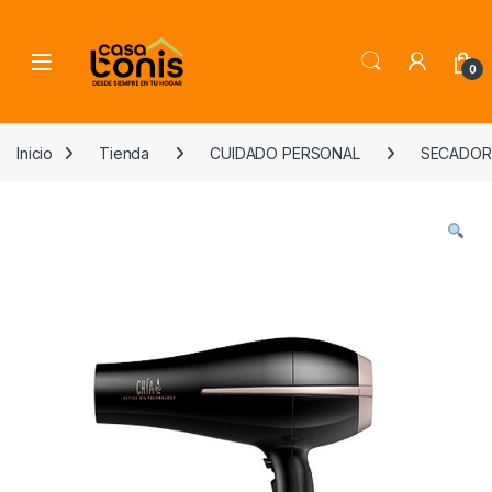
Skip to navigation
Skip to content
0
Inicio
Tienda
CUIDADO PERSONAL
SECADOR