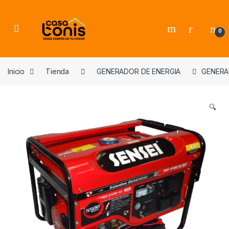
Skip to navigation
Skip to content
0
Inicio
Tienda
GENERADOR DE ENERGIA
GENERA
🔍