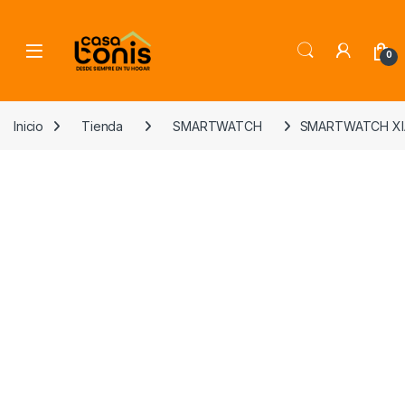
Skip to navigation
Skip to content
0
Inicio
Tienda
SMARTWATCH
SMARTWATCH XIAO