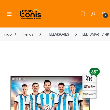
Skip to navigation
Skip to content
0
Inicio
Tienda
TELEVISORES
LED SMARTV 4K