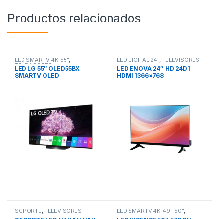
Productos relacionados
LED SMARTV 4K 55"
,
LED DIGITAL 24"
,
TELEVISORES
TELEVISORES
LED LG 55″ OLED55BX
LED ENOVA 24″ HD 24D1
SMARTV OLED
HDMI 1366×768
(74,4×122,8×24,6cm
C/Base) Magic Control
SOPORTE
,
TELEVISORES
LED SMARTV 4K 49"-50"
,
TELEVISORES