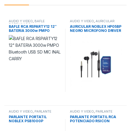
AUDIO Y VIDEO
,
BAFLE
AUDIO Y VIDEO
,
AURICULAR
POTENCIADO
BAFLE RCA RSPARTY12 12″
AURICULAR NOBLEX HP05BP
BATERIA 3000w PMPO
NEGRO MICROFONO DRIVER
Bluetooth USB SD MIC INAL
10MM 3,5 In ear
CARRY
AUDIO Y VIDEO
,
PARLANTE
AUDIO Y VIDEO
,
PARLANTE
PORTATIL BLUETOOTH
PORTATIL BLUETOOTH
PARLANTE PORTATIL
PARLANTE PORTATIL RCA
NOBLEX PSB1000P
POTENCIADO RSICON
BLUETOOTH TWS 45w
BOOMBOX BLUETOOTH
FM/LED/AUX BAT 10hs
BATERIA 600w USB SD