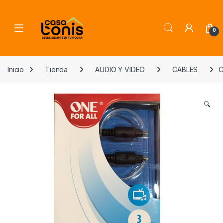
Skip to navigation
Skip to content
0
Inicio
Tienda
AUDIO Y VIDEO
CABLES
C
🔍