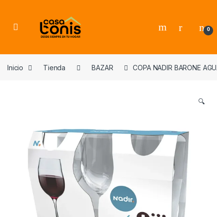
Skip to navigation
Skip to content
0
Inicio
Tienda
BAZAR
COPA NADIR BARONE AGUA
🔍