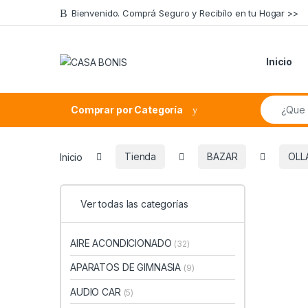
Skip to navigation
Skip to content
Bienvenido. Comprá Seguro y Recibílo en tu Hogar >>
Inicio
Search fo
Comprar por Categoría
Inicio
Tienda
BAZAR
OLL
Ver todas las categorías
AIRE ACONDICIONADO
(32)
APARATOS DE GIMNASIA
(9)
AUDIO CAR
(5)