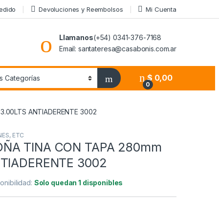
Pedido
Devoluciones y Reembolsos
Mi Cuenta
Llamanos
(+54) 0341-376-7168
Email: santateresa@casabonis.com.ar
$
0,00
0
3.00LTS ANTIADERENTE 3002
NES, ETC
OÑA TINA CON TAPA 280mm
NTIADERENTE 3002
onibilidad:
Solo quedan 1 disponibles