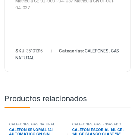
Matrícula GE 02-0001-04-037 Matrícula GN 01-001-
04-037
SKU:
35101315
Categorías:
CALEFONES
,
GAS
NATURAL
Productos relacionados
CALEFONES
,
GAS NATURAL
CALEFONES
,
GAS ENVASADO
CALEFON SEÑORIAL 14l
CALEFON ESCORIAL 14L CE-
AUTOMATICO GN SIN
14L GE BLANCO CLASE “A”