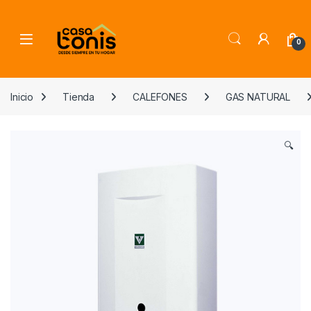
Skip to navigation
Skip to content
0
Inicio
Tienda
CALEFONES
GAS NATURAL
🔍