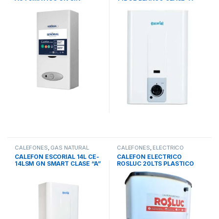
LLAMA PILOTO 330103
Sin llama pilo 58x37x23cm
CALEFONES
,
GAS NATURAL
CALEFONES
,
ELECTRICO
CALEFON ESCORIAL 14L CE-
CALEFON ELECTRICO
14LSM GN SMART CLASE “A”
ROSLUC 20LTS PLASTICO
Sin llama piloto 58x37x23cm
RESISTENCIA
BRONCE4MPV2