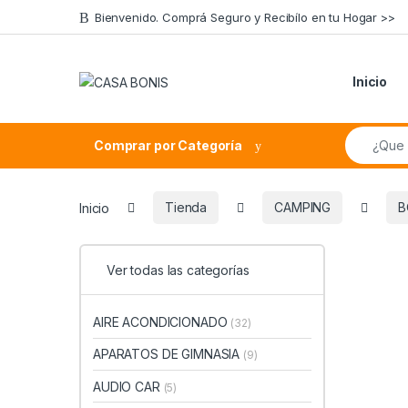
Skip to navigation
Skip to content
Bienvenido. Comprá Seguro y Recibílo en tu Hogar >>
Inicio
Search fo
Comprar por Categoría
Inicio
Tienda
CAMPING
B
Ver todas las categorías
AIRE ACONDICIONADO
(32)
APARATOS DE GIMNASIA
(9)
AUDIO CAR
(5)