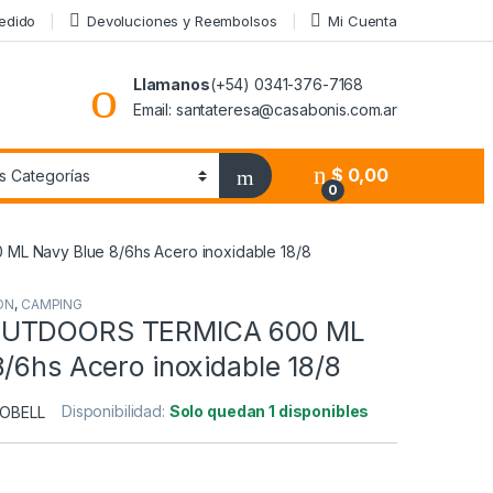
Pedido
Devoluciones y Reembolsos
Mi Cuenta
Llamanos
(+54) 0341-376-7168
Email: santateresa@casabonis.com.ar
$
0,00
0
 Navy Blue 8/6hs Acero inoxidable 18/8
ON
,
CAMPING
OUTDOORS TERMICA 600 ML
/6hs Acero inoxidable 18/8
Disponibilidad:
Solo quedan 1 disponibles