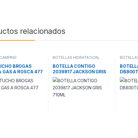
uctos relacionados
CAMPING
BOTELLAS HIDRATACION
,
BOTELLAS
CAMPING
CAMPING
UCHO BROGAS
BOTELLA CONTIGO
BOTELL
s GAS A ROSCA 477
2039817 JACKSON GRIS
DB800T
710ML
800ml