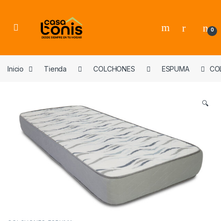
Skip to navigation
Skip to content
0
Inicio
Tienda
COLCHONES
ESPUMA
COL
🔍