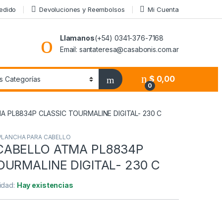
Pedido
Devoluciones y Reembolsos
Mi Cuenta
Llamanos
(+54) 0341-376-7168
Email: santateresa@casabonis.com.ar
$
0,00
0
 PL8834P CLASSIC TOURMALINE DIGITAL- 230 C
PLANCHA PARA CABELLO
CABELLO ATMA PL8834P
OURMALINE DIGITAL- 230 C
lidad:
Hay existencias