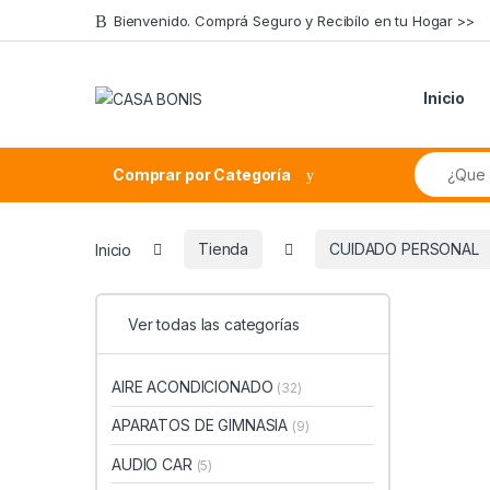
Skip to navigation
Skip to content
Bienvenido. Comprá Seguro y Recibílo en tu Hogar >>
Inicio
Search fo
Comprar por Categoría
Inicio
Tienda
CUIDADO PERSONAL
Ver todas las categorías
AIRE ACONDICIONADO
(32)
APARATOS DE GIMNASIA
(9)
AUDIO CAR
(5)