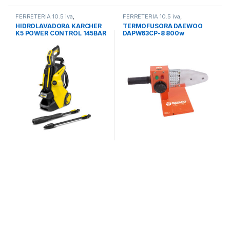
FERRETERIA 10.5 iva
,
FERRETERIA 10.5 iva
,
HIDROLAVADORA
HERRAMIENTAS ELECTRICAS
HIDROLAVADORA KARCHER
TERMOFUSORA DAEWOO
K5 POWER CONTROL 145BAR
DAPW63CP-8 800w
2100w 1.603-501.0
20,25,32mm/40,50,63mm
BOQUILLAS