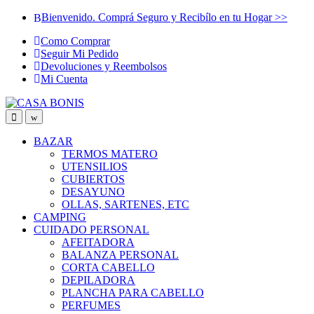
Skip
Skip
Bienvenido. Comprá Seguro y Recibílo en tu Hogar >>
to
to
Como Comprar
navigation
content
Seguir Mi Pedido
Devoluciones y Reembolsos
Mi Cuenta
BAZAR
TERMOS MATERO
UTENSILIOS
CUBIERTOS
DESAYUNO
OLLAS, SARTENES, ETC
CAMPING
CUIDADO PERSONAL
AFEITADORA
BALANZA PERSONAL
CORTA CABELLO
DEPILADORA
PLANCHA PARA CABELLO
PERFUMES