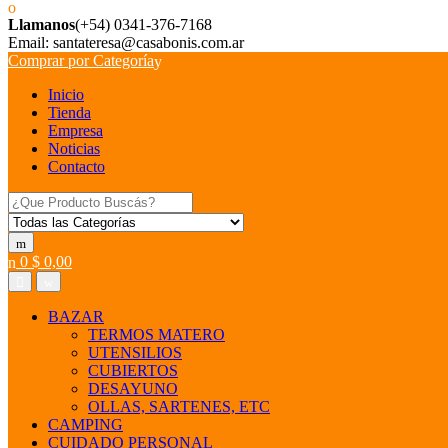
Llamanos
(+54) 0341-376-7168
Email: santateresa@casabonis.com.ar
Comprar por Categoría
Inicio
Tienda
Empresa
Noticias
Contacto
Search for:
0
$
0,00
BAZAR
TERMOS MATERO
UTENSILIOS
CUBIERTOS
DESAYUNO
OLLAS, SARTENES, ETC
CAMPING
CUIDADO PERSONAL