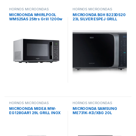
HORNOS MICROONDAS
HORNOS MICROONDAS
MICROONDA WHIRLPOOL
MICROONDA BGH B223DS20
WMS25AS 25ltrs Grill 1200w
23L SILVER ESPEJ GRILL
Digital 48.3×28.1×41.9
DIGITAL ECO 800/1250W
485*392*292
HORNOS MICROONDAS
HORNOS MICROONDAS
MICROONDA MIDEA MW-
MICROONDA SAMSUNG
EG128GAR1 29L GRILL INOX
ME731K-KD/XBG 20L
850W DIGITAL
BLANCO 800W DIGITAL