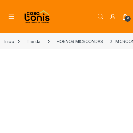
Skip to navigation
Skip to content
0
Inicio
Tienda
HORNOS MICROONDAS
MICROON