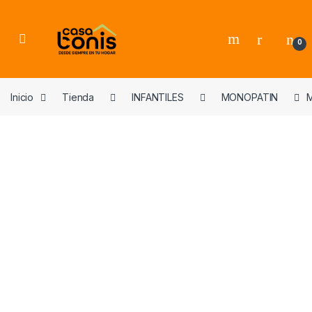
Skip to navigation
Skip to content
0
Inicio
Tienda
INFANTILES
MONOPATIN