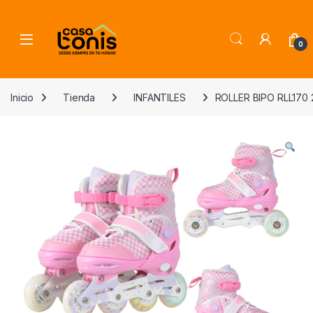
Skip to navigation
Skip to content
0
Inicio
Tienda
INFANTILES
ROLLER BIPO RLL170