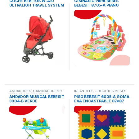
COCHE BEBITOS W-A10
GIMNASIO PARA BEBES
ULTRALIGH TRAVEL SYSTEM
BEBESIT 8705-A PIANO
ALUMINIO PLEGADO
ANIMALITOS ROSA
COMPACTO
ANDADORES, CAMINADORES Y
INFANTILES
,
JUGUETES BEBES
TRICICLOS
,
INFANTILES
ANDADOR MUSICAL BEBESIT
PISO BEBESIT 6005-A GOMA
3004-B VERDE
EVA ENCASTRABLE 87×87