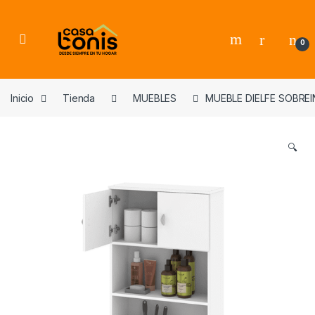
Skip to navigation
Skip to content
0
Inicio
Tienda
MUEBLES
MUEBLE DIELFE SOBRE
🔍