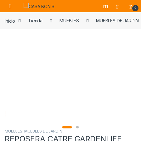
Skip to navigation
Skip to content
0
Inicio
Tienda
MUEBLES
MUEBLES DE JARDIN
MUEBLES
,
MUEBLES DE JARDIN
REPOSERA CATRE GARDENLIFE