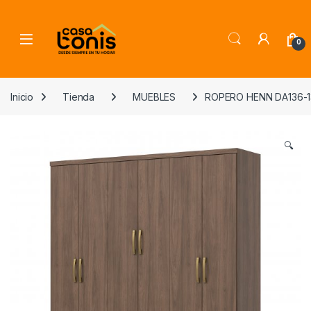
Skip to navigation
Skip to content
0
Inicio
Tienda
MUEBLES
ROPERO HENN DA136-1
🔍