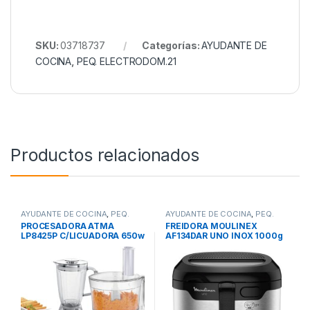
SKU:
03718737
Categorías:
AYUDANTE DE
COCINA
,
PEQ. ELECTRODOM.21
Productos relacionados
AYUDANTE DE COCINA
,
PEQ.
AYUDANTE DE COCINA
,
PEQ.
ELECTRODOM.21
ELECTRODOM.21
PROCESADORA ATMA
FREIDORA MOULINEX
LP8425P C/LICUADORA 650w
AF134DAR UNO INOX 1000g
2 VELOCIDADES + PULSADOR
1.8l 1600w