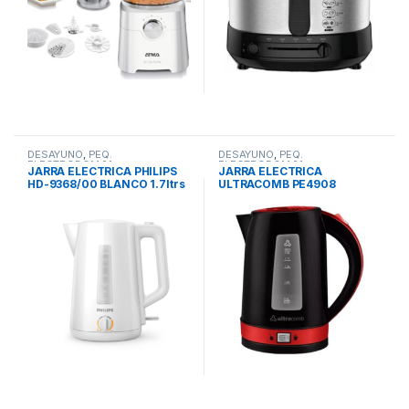
DESAYUNO
,
PEQ.
DESAYUNO
,
PEQ.
ELECTRODOM.21
ELECTRODOM.21
JARRA ELECTRICA PHILIPS
JARRA ELECTRICA
HD-9368/00 BLANCO 1.7ltrs
ULTRACOMB PE4908
TERMOSTATO 2200w
TERMOSTATO 2L DIGITAL
70-80-90-95-100