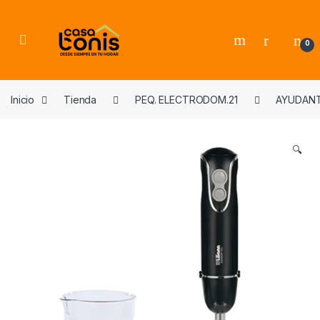
Skip to navigation
Skip to content
0
Inicio
Tienda
PEQ. ELECTRODOM.21
AYUDANT
🔍