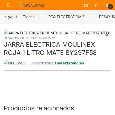
Skip to navigation
Skip to content
0
Inicio
Tienda
PEQ. ELECTRODOM.21
DESAYU
🔍
DESAYUNO
,
PEQ. ELECTRODOM.21
JARRA ELECTRICA MOULINEX
ROJA 1 LITRO MATE BY297F58
Disponibilidad:
Hay existencias
Productos relacionados