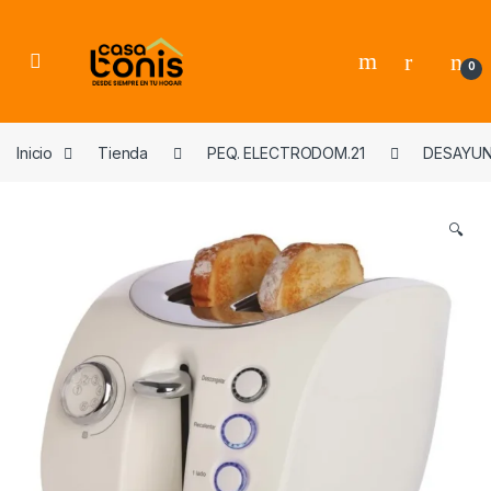
Skip to navigation
Skip to content
0
Inicio
Tienda
PEQ. ELECTRODOM.21
DESAYU
🔍