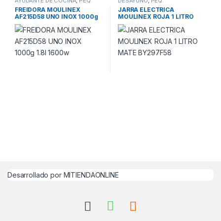
AYUDANTE DE COCINA
,
PEQ.
DESAYUNO
,
PEQ.
ELECTRODOM.21
ELECTRODOM.21
FREIDORA MOULINEX
JARRA ELECTRICA
AF215D58 UNO INOX 1000g
MOULINEX ROJA 1 LITRO
1.8l 1600w
MATE BY297F58
Desarrollado por MITIENDAONLINE