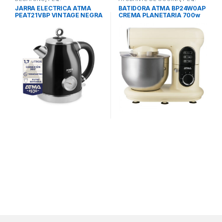
ELECTRODOM.21
ELECTRODOM.21
JARRA ELECTRICA ATMA
BATIDORA ATMA BP24W0AP
PEAT21VBP VINTAGE NEGRA
CREMA PLANETARIA 700w
1.7L RELOJ TERMOMETRO
6vel BOWL ACERO INOX 4.8l
INDICADOR TEM