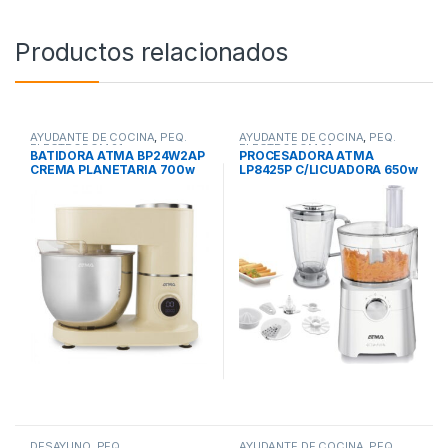
Productos relacionados
AYUDANTE DE COCINA
,
PEQ.
AYUDANTE DE COCINA
,
PEQ.
ELECTRODOM.21
ELECTRODOM.21
BATIDORA ATMA BP24W2AP
PROCESADORA ATMA
CREMA PLANETARIA 700w
LP8425P C/LICUADORA 650w
12vel BOWL ACERO INOX 7l
2 VELOCIDADES + PULSADOR
DESAYUNO
,
PEQ.
AYUDANTE DE COCINA
,
PEQ.