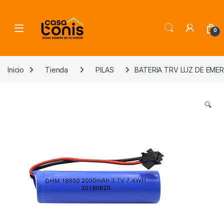
Skip to navigation
Skip to content
0
Inicio
Tienda
PILAS
BATERIA TRV LUZ DE EMERG
🔍