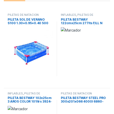
PILETAS DE NATACION
INFLABLES
,
PILETAS DE
NATACION
PILETA SOL DE VERANO
PILETA BESTWAY
S100 1.30×0.95×0.40 500
122cmx25cm 277lts FILL N
LITROS
FUN PARED PVC +2 AÑOS
16356
INFLABLES
,
PILETAS DE
PILETAS DE NATACION
NATACION
PILETA BESTWAY 102x25cm
PILETA BESTWAY STEEL PRO
3 AROS COLOR 101ltrs 3924-
300x201x066 4000l 6860-
51024
56404