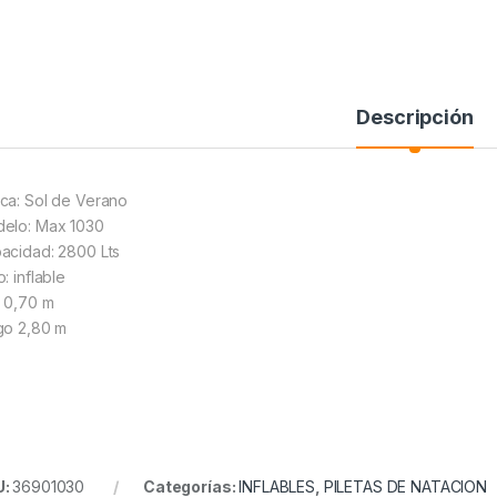
Descripción
ca: Sol de Verano
elo: Max 1030
acidad: 2800 Lts
: inflable
o 0,70 m
go 2,80 m
U:
36901030
Categorías:
INFLABLES
,
PILETAS DE NATACION