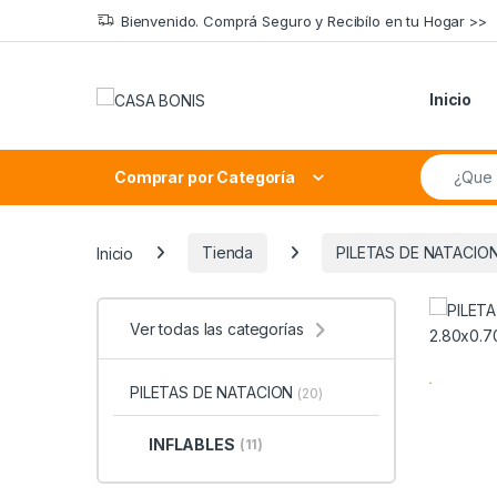
Skip to navigation
Skip to content
Bienvenido. Comprá Seguro y Recibílo en tu Hogar >>
Inicio
Search fo
Comprar por Categoría
Inicio
Tienda
PILETAS DE NATACIO
Ver todas las categorías
PILETAS DE NATACION
(20)
INFLABLES
(11)