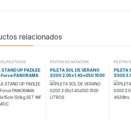
uctos relacionados
LES
,
PILETAS DE
PILETAS DE NATACION
PILETAS 
ION
 STAND UP PADLEE
PILETA SOL DE VERANO
PILETA 
-Force PANORAMA
S200 2.05×1.45×050 1500
S300 3.
9x15cm 120kg SET
LITROS
4620ltr
EMO MOC