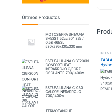
Últimos Productos
Prod
MOTOSIERRA SHIMURA
SH52ST 52cc 20" 325 /
0,58 46ESL
530x295x130x330 mm
INFLAB
NATAC
TABLA
ESTUFA LILIANA CIGF200N
Hydro
CONFORTHEAT
340x8
INFRARROJO C/FORZ
OSCILANTE 700/1400w
INF R
ESTUFA LILIANA CI 080
CALORE INFRARROJO
700/1400w
TERMOTANQUE