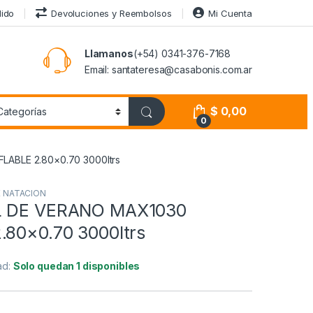
dido
Devoluciones y Reembolsos
Mi Cuenta
Llamanos
(+54) 0341-376-7168
Email: santateresa@casabonis.com.ar
$
0,00
0
LABLE 2.80×0.70 3000ltrs
E NATACION
L DE VERANO MAX1030
.80×0.70 3000ltrs
ad:
Solo quedan 1 disponibles