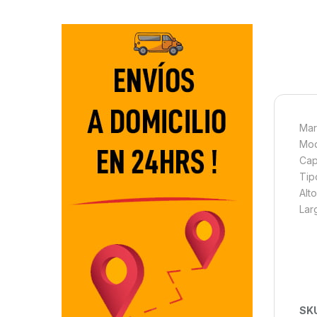
Mar
Mod
Cap
Tipo
Alt
Lar
SK