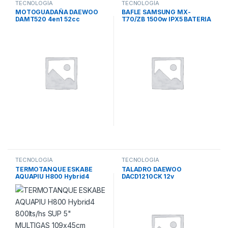
TECNOLOGÍA
TECNOLOGÍA
MOTOGUADAÑA DAEWOO
BAFLE SAMSUNG MX-
DAMT520 4en1 52cc
T70/ZB 1500w IPX5 BATERIA
9000rpm 350mm EJE
WOOFER SONIDO
RECTO ARNES MOTOSIERRA
BIDIRECCIONAL
TECNOLOGÍA
TECNOLOGÍA
TERMOTANQUE ESKABE
TALADRO DAEWOO
AQUAPIU H800 Hybrid4
DACD1210CK 12v
800lts/hs SUP 5″ MULTIGAS
INALAMBRICO 1 BAT KIT 0-
109x45cm
550 rpm