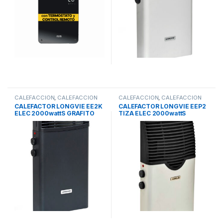
CALEFACCION
,
CALEFACCION
CALEFACCION
,
CALEFACCION
ELECTRICA
ELECTRICA
CALEFACTOR LONGVIE EE2K
CALEFACTOR LONGVIE EEP2
ELEC 2000wattS GRAFITO
TIZA ELEC 2000wattS
TERMOSTATO TURBO-
TERMOSTATO TURBO-
CONVEC COL/APOY
CONVEC COL/APOY ALU