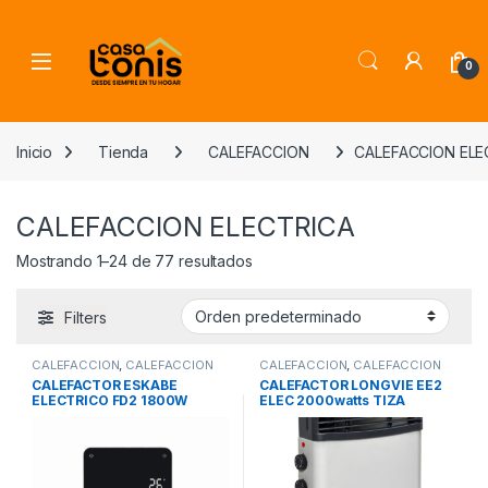
Skip to navigation
Skip to content
0
Inicio
Tienda
CALEFACCION
CALEFACCION ELE
CALEFACCION ELECTRICA
Mostrando 1–24 de 77 resultados
Filters
CALEFACCION
,
CALEFACCION
CALEFACCION
,
CALEFACCION
ELECTRICA
ELECTRICA
CALEFACTOR ESKABE
CALEFACTOR LONGVIE EE2
ELECTRICO FD2 1800W
ELEC 2000watts TIZA
C/TERMOSTATO CONTROL
TERMOSTATO TURBO-
REMOTO
CONVEC COL/APOY