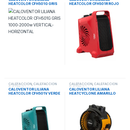
HEATCOLOR CFH501G GRIS
HEATCOLOR CFH501R ROJO
1000-2000w VERTICAL-
1000-2000w VERTICAL-
HORIZONTAL
HORIZONTAL
CALEFACCION
,
CALEFACCION
CALEFACCION
,
CALEFACCION
ELECTRICA
ELECTRICA
CALOVENTOR LILIANA
CALOVENTOR LILIANA
HEATCOLOR CFH501V VERDE
HEATCYCLONE AMARILLO
1000-2000w VERTICAL-
CFI700A 1200/2400W
HORIZONTAL
ESTRUCTURA METAL