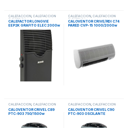
CALEFACCION
,
CALEFACCION
CALEFACCION
,
CALEFACCION
ELECTRICA
ELECTRICA
CALEFACTOR LONGVIE
CALOVENTOR CRIVE/RDI C74
EEP2K GRAFITO ELEC 2000w
PARED CVP-15 1000/2000w
TERMOSTATO TURBO-
PTC TERMOSTATO
CONVEC COL/APOY ALU
C/REMOTO
CALEFACCION
,
CALEFACCION
CALEFACCION
,
CALEFACCION
ELECTRICA
ELECTRICA
CALOVENTOR CRIVEL C89
CALOVENTOR CRIVEL C90
PTC-903 750/1500w
PTC-903 OSCILANTE
TERMOSTATO
750/1500w TERMOSTATO