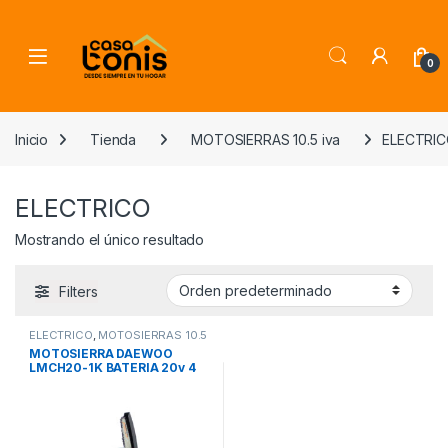
Skip to navigation
Skip to content
0
Inicio
Tienda
MOTOSIERRAS 10.5 iva
ELECTRI
ELECTRICO
Mostrando el único resultado
Filters
ELECTRICO
,
MOTOSIERRAS 10.5
iva
MOTOSIERRA DAEWOO
LMCH20-1K BATERIA 20v 4
/102 mm 80-90 mm