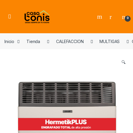
Skip to navigation
Skip to content
0
Inicio
Tienda
CALEFACCION
MULTIGAS
🔍