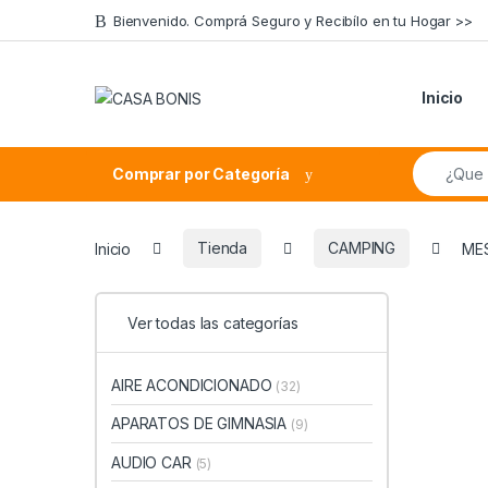
Skip to navigation
Skip to content
Bienvenido. Comprá Seguro y Recibílo en tu Hogar >>
Inicio
Search fo
Comprar por Categoría
Inicio
Tienda
CAMPING
MES
Ver todas las categorías
AIRE ACONDICIONADO
(32)
APARATOS DE GIMNASIA
(9)
AUDIO CAR
(5)