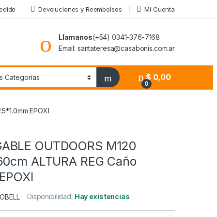
Pedido
Devoluciones y Reembolsos
Mi Cuenta
Llamanos
(+54) 0341-376-7168
Email: santateresa@casabonis.com.ar
$
0,00
0
.5*1.0mm EPOXI
GABLE OUTDOORS M120
/60cm ALTURA REG Caño
 EPOXI
Disponibilidad:
Hay existencias