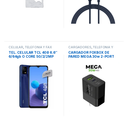
CELULAR
,
TELEFONIA Y FAX
CARGADORES
,
TELEFONIA Y
FAX
TEL. CELULAR TCL 408 6.6″
CARGADOR FOXBOX DE
6/64gb O CORE 50/2/2MP
PARED MEGA 30w 2-PORT
8MP 5000mHh LEC HUELLAS
USB (18w) Type-C (30w)
CABLE