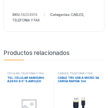
SKU:
58204974
Categorías:
CABLES
,
TELEFONIA Y FAX
Productos relacionados
CELULAR
,
TELEFONIA Y FAX
CABLES
,
TELEFONIA Y FAX
TEL. CELULAR SAMSUNG
CABLE TRV USB A MICRO 3A
A26 5G 6.5″ S.AMOLED
CARGA RAPIDA 1mt
O.CORE 2.4GHz 8/256GB
CARCAZA METALICA
50/8/2mp 5000mAh
CAB109