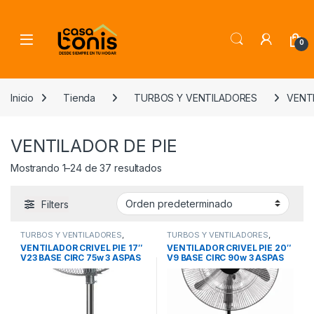
Skip to navigation
Skip to content
0
Inicio
Tienda
TURBOS Y VENTILADORES
VENTI
VENTILADOR DE PIE
Mostrando 1–24 de 37 resultados
Filters
TURBOS Y VENTILADORES
,
TURBOS Y VENTILADORES
,
VENTILADOR DE PIE
VENTILADOR DE PIE
VENTILADOR CRIVEL PIE 17″
VENTILADOR CRIVEL PIE 20″
V23 BASE CIRC 75w 3 ASPAS
V9 BASE CIRC 90w 3 ASPAS
MET TIPO AVION 1.70cm
MET TIPO AVION 1.75cm