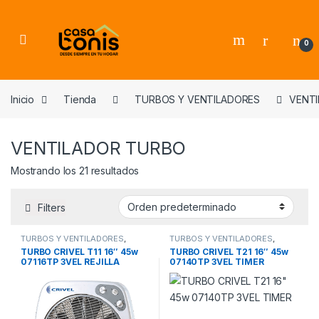
Skip to navigation
Skip to content
0
Inicio
Tienda
TURBOS Y VENTILADORES
VENT
VENTILADOR TURBO
Mostrando los 21 resultados
Filters
TURBOS Y VENTILADORES
,
TURBOS Y VENTILADORES
,
VENTILADOR TURBO
VENTILADOR TURBO
TURBO CRIVEL T11 16″ 45w
TURBO CRIVEL T21 16″ 45w
07116TP 3VEL REJILLA
07140TP 3VEL TIMER
MOTORIZADA TIMER