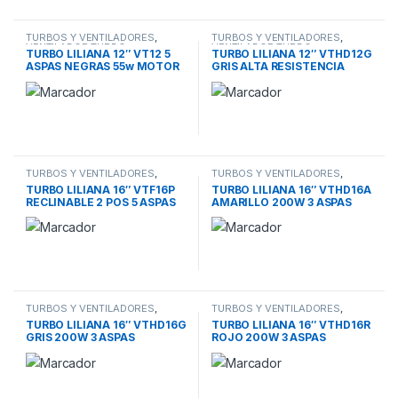
TURBOS Y VENTILADORES
,
TURBOS Y VENTILADORES
,
VENTILADOR TURBO
VENTILADOR TURBO
TURBO LILIANA 12″ VT12 5
TURBO LILIANA 12″ VTHD12G
ASPAS NEGRAS 55w MOTOR
GRIS ALTA RESISTENCIA
REFORZADO
80W 5 ASPAS ALUMINIO
CABEZAL REC
TURBOS Y VENTILADORES
,
TURBOS Y VENTILADORES
,
VENTILADOR TURBO
VENTILADOR TURBO
TURBO LILIANA 16″ VTF16P
TURBO LILIANA 16″ VTHD16A
RECLINABLE 2 POS 5 ASPAS
AMARILLO 200W 3 ASPAS
NEGRAS PIE-PARED
ALUMINIO PIE-PARED-TEC
TURBOS Y VENTILADORES
,
TURBOS Y VENTILADORES
,
VENTILADOR TURBO
VENTILADOR TURBO
TURBO LILIANA 16″ VTHD16G
TURBO LILIANA 16″ VTHD16R
GRIS 200W 3 ASPAS
ROJO 200W 3 ASPAS
ALUMINIO PIE-PARED-
ALUMINIO PIE-PARED-
TECHO
TECHO