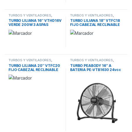
TURBOS Y VENTILADORES
,
TURBOS Y VENTILADORES
,
VENTILADOR TURBO
VENTILADOR TURBO
TURBO LILIANA 16″ VTHD16V
TURBO LILIANA 18″ VTFC18
VERDE 200W 3 ASPAS
FIJO CABEZAL RECLINABLE
ALUMINIO PIE-PARED-TEC
90W CROMADO ASPAS
NEGRAS C/REPE
TURBOS Y VENTILADORES
,
TURBOS Y VENTILADORES
,
VENTILADOR TURBO
VENTILADOR TURBO
TURBO LILIANA 20″ VTFC20
TURBO PEABODY 16″ A
FIJO CABEZAL RECLINABLE
BATERIA PE-VTB1630 24vcc
90W CROMADO ASPAS
30w 3h AUTONIMIA MAXIMO
NEGRAS C/REPE